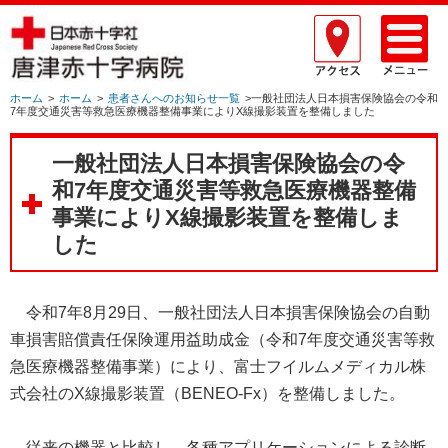
ホーム
>
ホーム
>
患者さんへのお知らせ一覧
>一般社団法人日本損害保険協会の令和
7年度交通災害等救急医療機器整備事業によりX線撮影装置を整備しました
一般社団法人日本損害保険協会の令
和7年度交通災害等救急医療機器整備
事業によりX線撮影装置を整備しま
した
令和7年8月29日、一般社団法人日本損害保険協会の自動
車損害賠償責任保険運用益助成金（令和7年度交通災害等救
急医療機器整備事業）により、富士フイルムメディカル株
式会社のX線撮影装置（BENEO-Fx）を整備しました。
従来の機器と比較し、各種アプリケーションによる診断